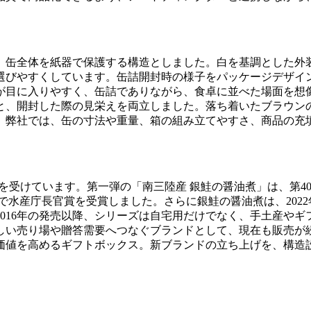
、缶全体を紙器で保護する構造としました。白を基調とした外
選びやすくしています。缶詰開封時の様子をパッケージデザイ
が目に入りやすく、缶詰でありながら、食卓に並べた場面を想
と、開封した際の見栄えを両立しました。落ち着いたブラウン
。弊社では、缶の寸法や重量、箱の組み立てやすさ、商品の充
。
価を受けています。第一弾の「南三陸産 銀鮭の醤油煮」は、第4
で水産庁長官賞を受賞しました。さらに銀鮭の醤油煮は、2022
016年の発売以降、シリーズは自宅用だけでなく、手土産や
しい売り場や贈答需要へつなぐブランドとして、現在も販売が
価値を高めるギフトボックス。新ブランドの立ち上げを、構造