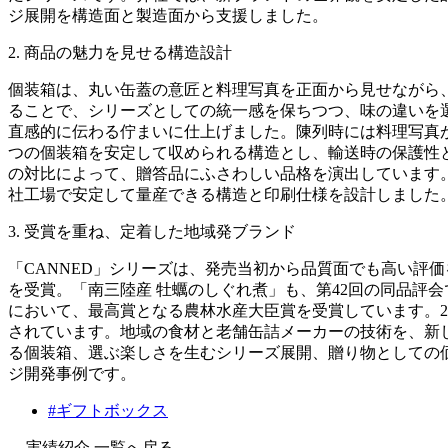
ジ展開を構造面と製造面から支援しました。
2. 商品の魅力を見せる構造設計
個装箱は、丸い缶蓋の意匠と料理写真を正面から見せながら
ることで、シリーズとしての統一感を保ちつつ、味の違いを
直感的に伝わる佇まいに仕上げました。陳列時には料理写真
つの個装箱を安定して収められる構造とし、輸送時の保護性
の対比によって、贈答品にふさわしい品格を演出しています
社工場で安定して量産できる構造と印刷仕様を設計しました
3. 受賞を重ね、定着した地域発ブランド
「CANNED」シリーズは、発売当初から品質面でも高い評
を受賞。「南三陸産 牡蠣のしぐれ煮」も、第42回の同品評会
において、最高賞となる農林水産大臣賞を受賞しています。2
されています。地域の食材と老舗缶詰メーカーの技術を、新
る個装箱、選ぶ楽しさを生むシリーズ展開、贈り物としての
ジ開発事例です。
#ギフトボックス
実績紹介 一覧へ戻る