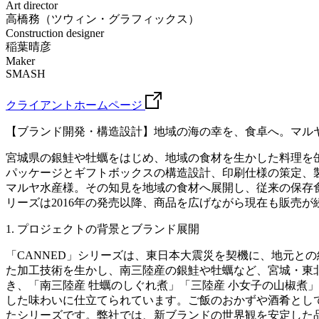
Art director
高橋務（ツウィン・グラフィックス）
Construction designer
稲葉晴彦
Maker
SMASH
クライアントホームページ
【ブランド開発・構造設計】地域の海の幸を、食卓へ。マルヤ
宮城県の銀鮭や牡蠣をはじめ、地域の食材を生かした料理を缶
パッケージとギフトボックスの構造設計、印刷仕様の策定、製
マルヤ水産様。その知見を地域の食材へ展開し、従来の保存
リーズは2016年の発売以降、商品を広げながら現在も販売が
1. プロジェクトの背景とブランド展開
「CANNED」シリーズは、東日本大震災を契機に、地元と
た加工技術を生かし、南三陸産の銀鮭や牡蠣など、宮城・東
き、「南三陸産 牡蠣のしぐれ煮」「三陸産 小女子の山椒煮
した味わいに仕立てられています。ご飯のおかずや酒肴とし
たシリーズです。弊社では、新ブランドの世界観を安定した