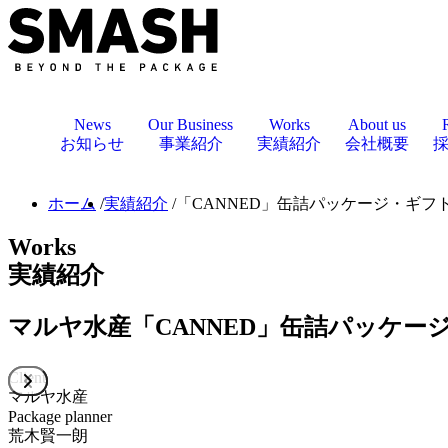
News
Our Business
Works
About us
お知らせ
事業紹介
実績紹介
会社概要
ホーム
実績紹介
「CANNED」缶詰パッケージ・ギ
Works
実績紹介
マルヤ水産
「CANNED」缶詰パッケ
Client
マルヤ水産
Package planner
荒木賢一朗