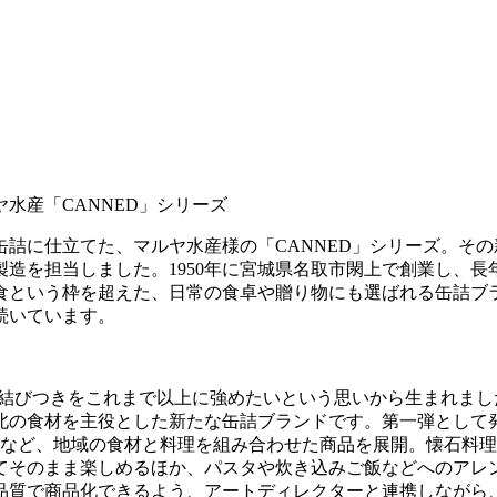
水産「CANNED」シリーズ
詰に仕立てた、マルヤ水産様の「CANNED」シリーズ。そ
造を担当しました。1950年に宮城県名取市閖上で創業し、
食という枠を超えた、日常の食卓や贈り物にも選ばれる缶詰ブ
続いています。
の結びつきをこれまで以上に強めたいという思いから生まれま
北の食材を主役とした新たな缶詰ブランドです。第一弾として発
」など、地域の食材と料理を組み合わせた商品を展開。懐石料
てそのまま楽しめるほか、パスタや炊き込みご飯などへのアレ
品質で商品化できるよう、アートディレクターと連携しながら